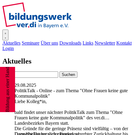
SISOnline
Aktuelles
Seminare
Über uns
Downloads
Links
Newsletter
Kontakt
Login
Aktuelles
Bildung aus einer Hand
29.08.2025
PolitikTalk - Online - zum Thema "Ohne Frauen keine gute
Kommunalpolitik"
Liebe Kolleg*in,
bald findet unser nächster PolitikTalk zum Thema "Ohne
Frauen keine gute Kommunalpolitik" des ver.di
Landesbezirkes Bayern statt.
Die Gründe für die geringe Präsenz sind vielfältig – von der
Dazu bist Du herzlich eingeladen!
Doppelbelastung vieler Frauen, vererbter Zurückhaltung bis