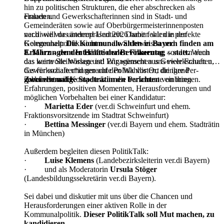
hin zu politischen Strukturen, die eher abschrecken als
Frauen und Gewerkschafterinnen sind in Stadt- und
einladen.
Gemeinderäten sowie auf Oberbürgermeis­terinnenposten
nach wie vor unterrepräsentiert. Damit fehlen in der
ver.di will das ändern! Und 2026 haben wir die perfekte
Kommunalpolitik nicht nur die Sichtweisen und
Gelegenheit:
Die Kommunalwahlen in Bayern finden am
Erfahrungen der Hälfte der Bevölkerung
8. März – dem Internationalen Frauentag – statt.
, sondern auch
Wenn
das wertvolle Wis­sen und Engagement aus Gewerkschaften,
das keine Steilvorlage ist! Wir wünschen uns viele Frauen und
das für soziale und gerechte Politik vor Ort dringend
Gewerkschafter*innen auf den Wahllisten, die ihre Per­
gebraucht wird.
spektiven und Kompetenz in die Parlamente einbringen.
Zwei ehemalige Stadträtinnen berichten
von ihren
Erfahrun­gen, positiven Momenten, Herausforderungen und
möglichen Vorbehalten bei einer Kandidatur:
·
Marietta Eder
(ver.di Schweinfurt und ehem.
Fraktionsvorsitzende im Stadtrat Schweinfurt)
·
Bettina Messinger
(ver.di Bayern und ehem. Stadträtin
in München)
Außerdem begleiten diesen PolitikTalk:
·
Luise Klemens
(Landebezirksleiterin ver.di Bayern)
· und als Moderatorin
Ursula Stöger
(Landesbildungssekretärin ver.di Bayern).
Sei dabei und diskutier mit uns über die Chancen und
Herausforderungen einer aktiven Rolle in der
Kommunalpolitik.
Dieser PolitikTalk soll Mut machen, zu
kandidieren.