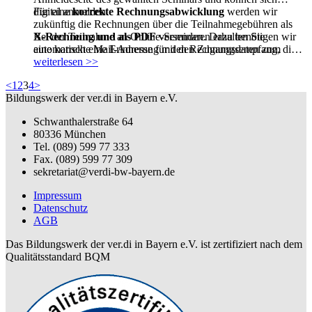
digital anmelden.
Für eine
korrekte Rechnungsabwicklung
werden wir
zukünftig die Rechnungen über die Teilnahmegebühren als
Bei der Teilnahme an Online-Seminaren erhalten Sie
X-Rechnung und als PDF
versenden. Dazu benötigen wir
automatisch eine Erinnerung mit den Zugangsdaten zum
eine korrekte Mail-Adresse für den Rechnungsempfang, die
digitalen Schulungsraum per Mail.
Sie bitte bei der Anmeldung angeben.
weiterlesen >>
<
1
2
3
4
>
Bildungswerk der ver.di in Bayern e.V.
Schwanthalerstraße 64
80336 München
Tel. (089) 599 77 333
Fax. (089) 599 77 309
sekretariat@verdi-bw-bayern.de
Impressum
Datenschutz
AGB
Das Bildungswerk der ver.di in Bayern e.V. ist zertifiziert nach dem
Qualitätsstandard BQM