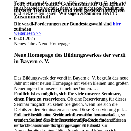
Demokratie und den sozialen Frieden einstehen. Gerade jetzt
Jede Stimme zählt! Gemeinsam für den Erhalt
ist es besonders wichtig, dass wir uns nicht von Populismus
unserer Demokratie und den gesellschaftlichen
und Hetze leiten lassen.
Wir sagen zusammen HALT!
Zusammenhalt.
Die ver.di-Forderungen zur Bundestagswahl sind
hier
zufinden
weiterlesen >>
06.01.2025
Neues Jahr - Neue Homepage
Neue Homepage des Bildungswerkes der ver.di
in Bayern e. V.
Das Bildungswerk der ver.di in Bayern e. V. begrüßt das neue
Jahr mit einer neuen Homepage mit vielen kleinen und großen
Neuerungen für unsere Teilnehmer*innen.
Endlich ist es möglich, sich für viele unserer Seminare,
einen Platz zu reservieren.
Ob eine Reservierung für dieses
Seminar möglich ist, sehen Sie gleich, wenn Sie sich die
Details zu den Seminaren ansehen. Diese Reservierung gilt
für einen bestimmten Zeitraum. Sie werden automatisch
Sollten Sie sich eine
Seminarinformation
herunterladen, so
erinnert, sollten Sie Ihre Reservierung noch nicht in eine
werden Sie auf dieser immer einen
QR-Code
finden. Diesen
verbindliche Anmeldung umgewandelt haben.
einfach scannen und schon gelangen Sie direkt zur
Anmeldeseite des gewählten Seminars und können sich