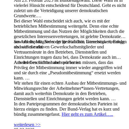
dirket zur Anmeldung:
Am 23. Februar 2025 ist Bundestagswahl. Diese Wahl ist in
https://verdi-bw-bayern.de/events/25-
30-020
vielerlei Hinsicht entscheidend für Deutschland. Geht es nicht
zuletzt um die Verteidigung unserer demokratischen
Grundwerte.
Bei dieser Wahl entscheidet sich auch, wie es mit der
betrieblichen Mitbestimmung weitergeht. Denn eine echte
Mitbestimmung und das Nutzen der Möglichkeiten durch die
gesetzlichen Interessenvertretungen, ist gelebte Demokratie
am Arbeitsplatz. Sie sorgt für Stabilität, Gerechtigkeit, Erfolg
Sowohl die Mitglieder der gesetzlichen Interessenvertretungen
und vieles mehr.
als auch die aktiven Gewerkschaftsmitglieder und
Vertrauensleute in den Betrieben, Dienststellen und
Einrichtungen tragen dazu bei, dass Demokratie auch im
Arbeitsleben sichtbar und spürbar ist.
Aus der Geschichte haben wir lernen müssen, dass das
Privileg der Mitbestimmung immer wieder angegriffen wird
und sie durch eine „Pseudomitbestimmung“ ersetzt werden
kann.
Wir stehen für einen echten Ausbau der Mitbestimmungs- und
Mitwirkungsrechte der Arbeitnehmer*innen-Vertretungen,
damit auch weiterhin Demokratie in den Betrieben,
Dienststellen und Einrichtungen gelebt werden kann.
In den Parteiprogrammen der demokratischen Parteien ist
hierzu einiges zu finden. Der Bund-Verlag hat es kurz und
bündig zusammengefasst.
Hier geht es zum Artikel…..
weiterlesen >>