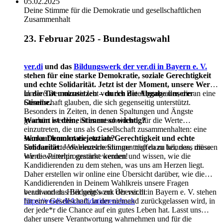
05.02.2025
Deine Stimme für die Demokratie und gesellschaftlichen
Zusammenhalt
23. Februar 2025 - Bundestagswahl
ver.di
und das
Bildungswerk der ver.di in Bayern e. V.
stehen für eine starke Demokratie, soziale Gerechtigkeit
und echte Solidarität. Jetzt ist der Moment, unsere Werte
in die Tat umzusetzen – durch die Abgabe unserer
Unsere Demokratie lebt von der Beteiligung aller, die an eine
Stimme.
Gesellschaft glauben, die sich gegenseitig unterstützt.
Besonders in Zeiten, in denen Spaltungen und Ängste
Warum ist deine Stimme so wichtig?
geschürt werden, ist es entscheidend, für die Werte
einzutreten, die uns als Gesellschaft zusammenhalten: eine
starke Demokratie, soziale Gerechtigkeit und echte
Worauf kommt es jetzt an?
Solidarität
Um fundierte Wahlentscheidungen treffen zu können, müssen
. Jede einzelne Stimme trägt dazu bei, dass diese
Werte weiterhin gestärkt werden!
wir die Parteiprogramme kennen und wissen, wie die
Kandidierenden zu dem stehen, was uns am Herzen liegt.
Daher erstellen wir online eine Übersicht darüber, wie die
Kandidierenden in Deinem Wahlkreis unsere Fragen
beantworten. Hier geht’s zur Übersicht:
ver.di und das Bildungswerk der ver.di in Bayern e. V. stehen
https://verdi.de/kandidatinnencheck
für eine Gesellschaft, in der niemand zurückgelassen wird, in
der jede*r die Chance auf ein gutes Leben hat. Lasst uns
daher unsere Verantwortung wahrnehmen und für die