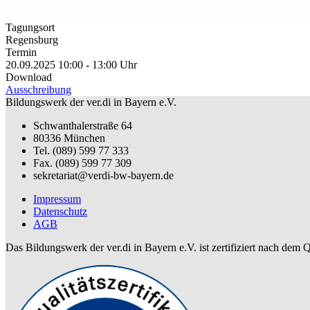
Tagungsort
Regensburg
Termin
20.09.2025 10:00 - 13:00 Uhr
Download
Ausschreibung
Bildungswerk der ver.di in Bayern e.V.
Schwanthalerstraße 64
80336 München
Tel. (089) 599 77 333
Fax. (089) 599 77 309
sekretariat@verdi-bw-bayern.de
Impressum
Datenschutz
AGB
Das Bildungswerk der ver.di in Bayern e.V. ist zertifiziert nach dem